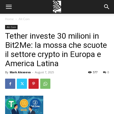
Home
Alt Coin
Alt Coin
Tether investe 30 milioni in
Bit2Me: la mossa che scuote
il settore crypto in Europa e
America Latina
By
Mark Alexeeva
-
August 7, 2025
577
0